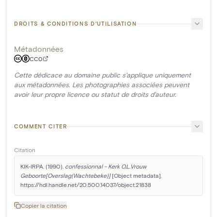
DROITS & CONDITIONS D'UTILISATION
Métadonnées
CC0
Cette dédicace au domaine public s'applique uniquement
aux métadonnées. Les photographies associées peuvent
avoir leur propre licence ou statut de droits d'auteur.
COMMENT CITER
Citation
KIK-IRPA. (1990). 
confessionnal - Kerk O.L.Vrouw 
Geboorte[Overslag(Wachtebeke)]
 [Object metadata]. 
https://hdl.handle.net/20.500.14037/object.21838
Copier la citation