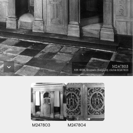
M247803
KIK-IRPA, Brussels (Belgium), cliché M247803
M247803
M247804