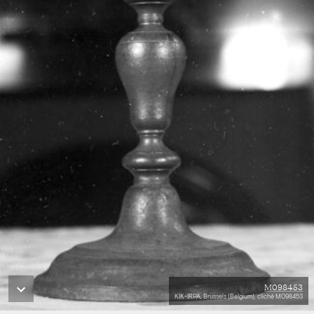
M098453
KIK-IRPA, Brussels (Belgium), cliché M098453