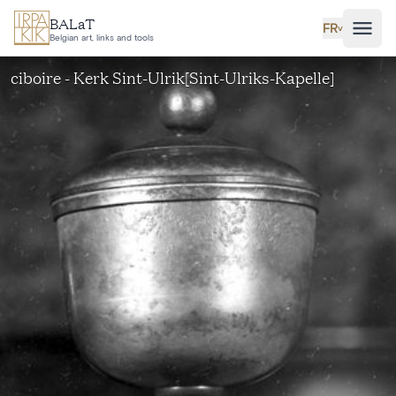
Aller au contenu principal
BALaT
FR
˅
Belgian art, links and tools
ciboire - Kerk Sint-Ulrik[Sint-Ulriks-Kapelle]