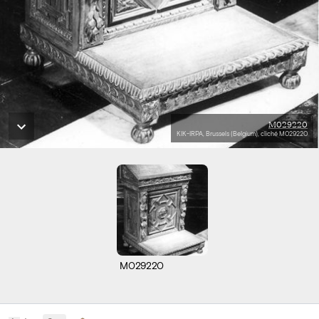
M029220
KIK-IRPA, Brussels (Belgium), cliché M029220
M029220