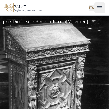
Aller au contenu principal
BALaT
FR
˅
Belgian art, links and tools
prie-Dieu - Kerk Sint-Catharina[Mechelen]