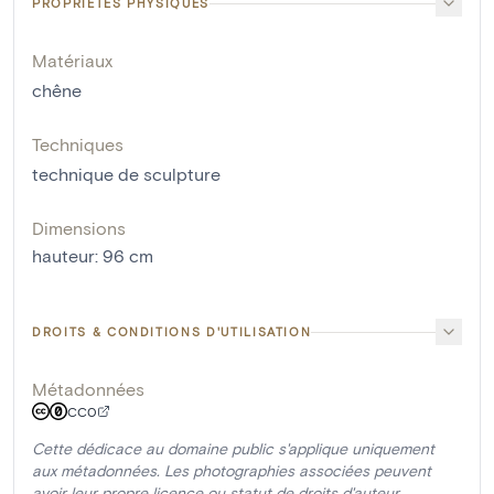
PROPRIÉTÉS PHYSIQUES
Matériaux
chêne
Techniques
technique de sculpture
Dimensions
hauteur
:
96
cm
DROITS & CONDITIONS D'UTILISATION
Métadonnées
CC0
Cette dédicace au domaine public s'applique uniquement
aux métadonnées. Les photographies associées peuvent
avoir leur propre licence ou statut de droits d'auteur.