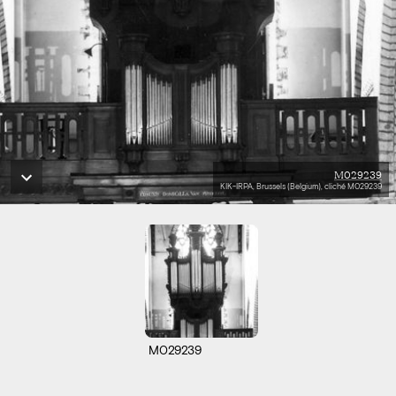
M029239
KIK-IRPA, Brussels (Belgium), cliché M029239
M029239