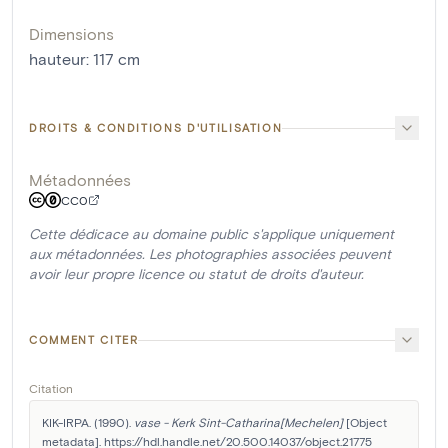
Dimensions
hauteur
:
117
cm
DROITS & CONDITIONS D'UTILISATION
Métadonnées
CC0
Cette dédicace au domaine public s'applique uniquement
aux métadonnées. Les photographies associées peuvent
avoir leur propre licence ou statut de droits d'auteur.
COMMENT CITER
Citation
KIK-IRPA. (1990). 
vase - Kerk Sint-Catharina[Mechelen]
 [Object 
metadata]. https://hdl.handle.net/20.500.14037/object.21775