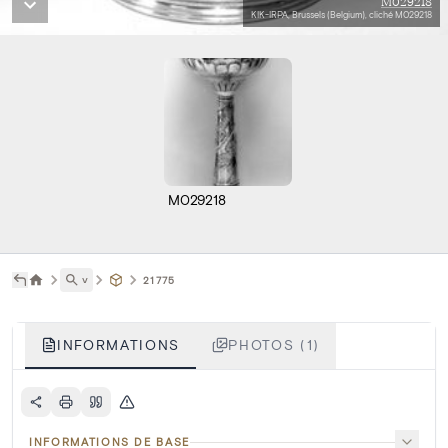
M029218
KIK-IRPA, Brussels (Belgium), cliché M029218
M029218
˅
21775
INFORMATIONS
PHOTOS (1)
INFORMATIONS DE BASE