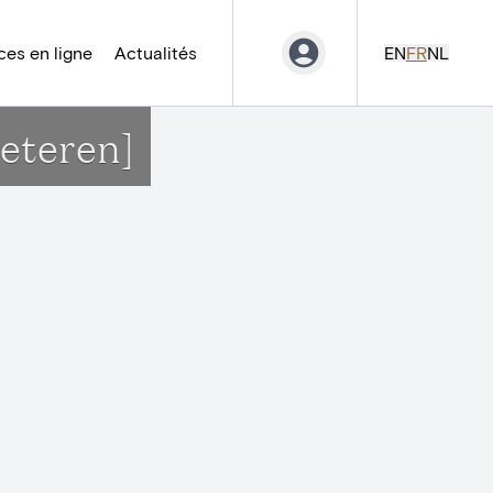
es en ligne
Actualités
EN
FR
NL
oeteren]