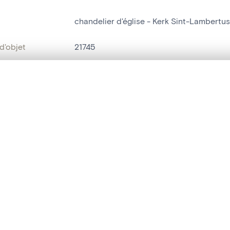
chandelier d'église - Kerk Sint-Lambertu
d'objet
21745
on
Kerk Sint-Lambertus[Neeroeteren]
te, en superposition ou avec un rideau coulissant — avec zoom et dép
Neeroeteren
Ma sélection » dans le menu.
bjet
chandelier d'église
t vide. Ajoutez des photos depuis les résultats de recherche ou les p
t identifier
hdl:20.500.14037/object.21745
ION ET DATATION