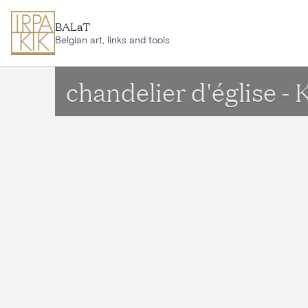
Aller au contenu principal
BALaT
Belgian art, links and tools
chandelier d'église 