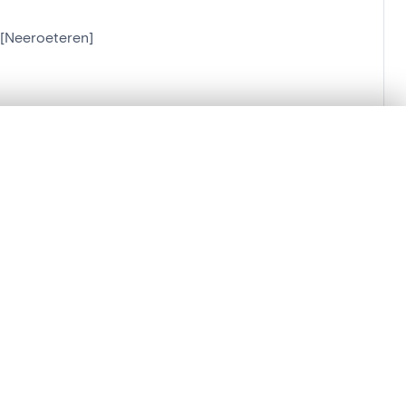
s[Neeroeteren]
lacement synchronisés.
ages de détail pour commencer.
Comparer dans la visionneuse avancée