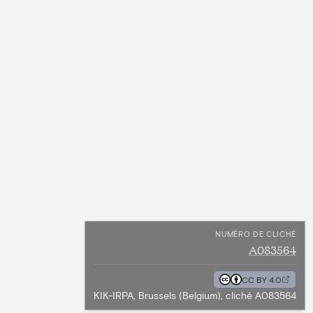
NUMÉRO DE CLICHÉ
A083564
CC BY 4.0
KIK-IRPA, Brussels (Belgium), cliché A083564