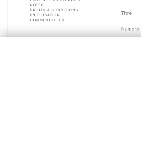
NOTES
DROITS & CONDITIONS
Titre
D'UTILISATION
COMMENT CITER
Numéro 
Instituti
0/50 photos
SÉLECTION À COMPARER
Alignez vos images pour les comparer côte à cô
Lieu
Vous pouvez rouvrir cette sélection à tout moment via « 
Nom d'o
Votre sélection à comparer es
Persisten
Tout effacer
PRODUCT