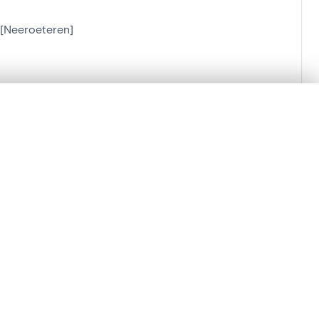
s[Neeroeteren]
lacement synchronisés.
ages de détail pour commencer.
Comparer dans la visionneuse avancée