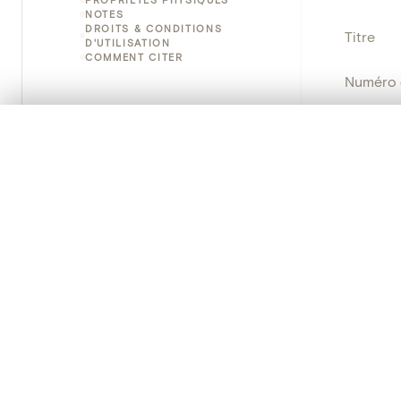
NOTES
DROITS & CONDITIONS
Titre
D'UTILISATION
COMMENT CITER
Numéro 
Instituti
0/50 photos
SÉLECTION À COMPARER
Alignez vos images pour les comparer côte à cô
Lieu
Vous pouvez rouvrir cette sélection à tout moment via « 
Nom d'o
Votre sélection à comparer es
Persisten
Tout effacer
PRODUCT