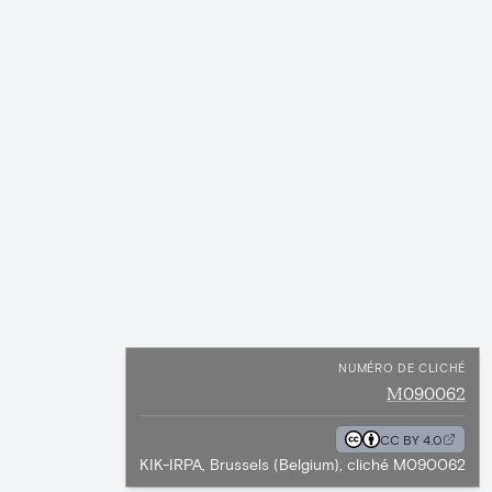
NUMÉRO DE CLICHÉ
M090062
CC BY 4.0
KIK-IRPA, Brussels (Belgium), cliché M090062