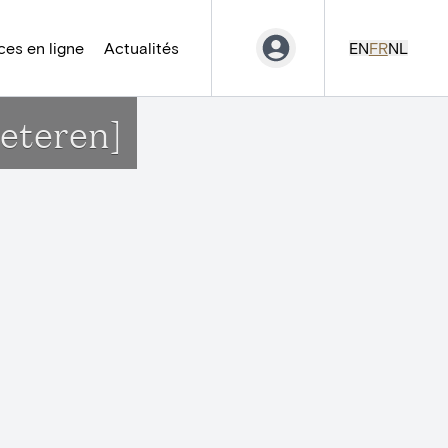
es en ligne
Actualités
EN
FR
NL
oeteren]