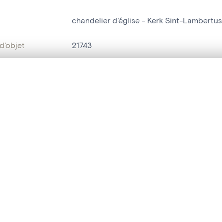
chandelier d'église - Kerk Sint-Lambertu
d'objet
21743
on
Kerk Sint-Lambertus[Neeroeteren]
te, en superposition ou avec un rideau coulissant — avec zoom et dép
Neeroeteren
Ma sélection » dans le menu.
bjet
chandelier d'église
t vide. Ajoutez des photos depuis les résultats de recherche ou les p
t identifier
hdl:20.500.14037/object.21743
ION ET DATATION