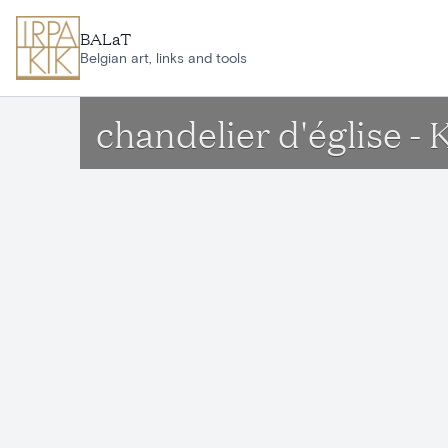
Aller au contenu principal
BALaT
Belgian art, links and tools
chandelier d'église 