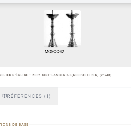
M090062
ELIER D'ÉGLISE - KERK SINT-LAMBERTUS[NEEROETEREN] (21743)
RÉFÉRENCES (1)
TIONS DE BASE