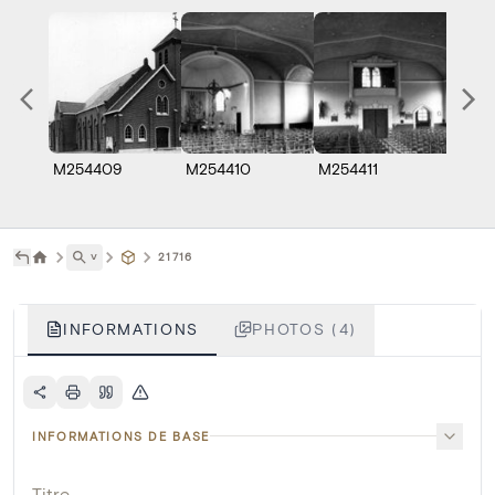
M254409
M254410
M254411
M254
˅
21716
INFORMATIONS
PHOTOS (4)
INFORMATIONS DE BASE
Titre