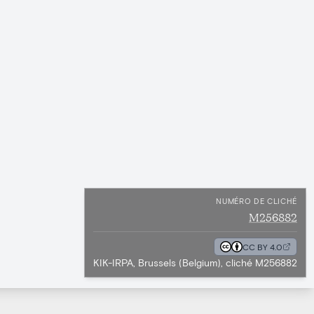
NUMÉRO DE CLICHÉ
M256882
CC BY 4.0
KIK-IRPA, Brussels (Belgium), cliché M256882