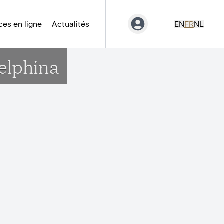
es en ligne
Actualités
EN
FR
NL
elphina