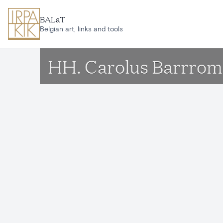
Aller au contenu principal
BALaT
Belgian art, links and tools
HH. Carolus Barrrom