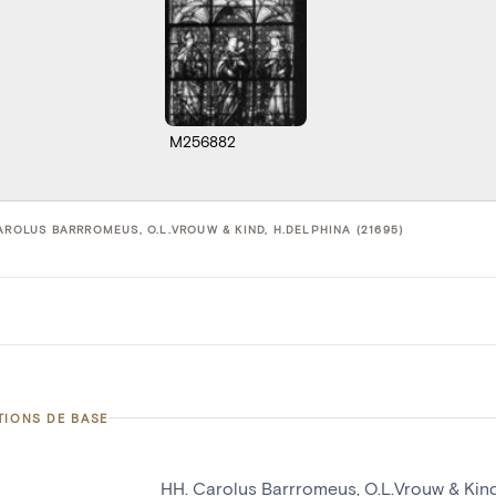
M256882
AROLUS BARRROMEUS, O.L.VROUW & KIND, H.DELPHINA (21695)
TIONS DE BASE
HH. Carolus Barrromeus, O.L.Vrouw & Kind