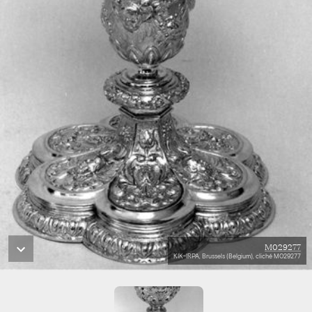
M029277
KIK-IRPA, Brussels (Belgium), cliché M029277