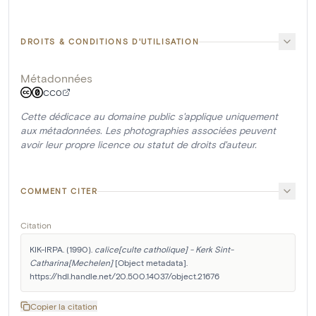
DROITS & CONDITIONS D'UTILISATION
Métadonnées
CC0
Cette dédicace au domaine public s'applique uniquement
aux métadonnées. Les photographies associées peuvent
avoir leur propre licence ou statut de droits d'auteur.
COMMENT CITER
Citation
KIK-IRPA. (1990). 
calice[culte catholique] - Kerk Sint-
Catharina[Mechelen]
 [Object metadata]. 
https://hdl.handle.net/20.500.14037/object.21676
Copier la citation