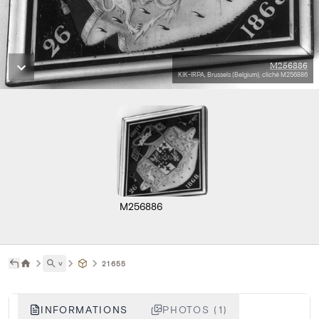
M256886
KIK-IRPA, Brussels (Belgium), cliché M256886
M256886
˅
21655
INFORMATIONS
PHOTOS (1)