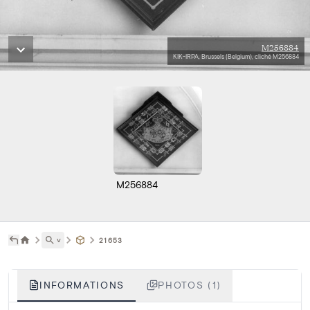
M256884
KIK-IRPA, Brussels (Belgium), cliché M256884
M256884
˅
21653
INFORMATIONS
PHOTOS (1)