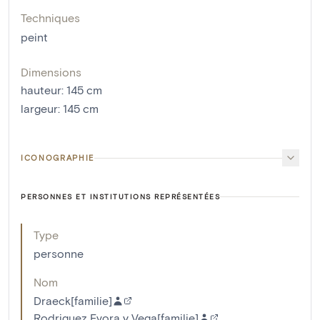
Techniques
peint
Dimensions
hauteur
:
145
cm
largeur
:
145
cm
ICONOGRAPHIE
PERSONNES ET INSTITUTIONS REPRÉSENTÉES
Type
personne
Nom
Draeck[familie]
Rodriguez Evora y Vega[familie]