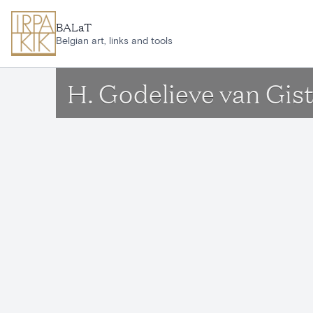
Aller au contenu principal
BALaT
Belgian art, links and tools
H. Godelieve van Gist