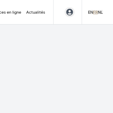
es en ligne
Actualités
EN
FR
NL