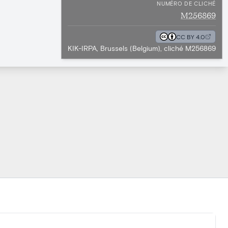
NUMÉRO DE CLICHÉ
M256869
CC BY 4.0
KIK-IRPA, Brussels (Belgium), cliché M256869