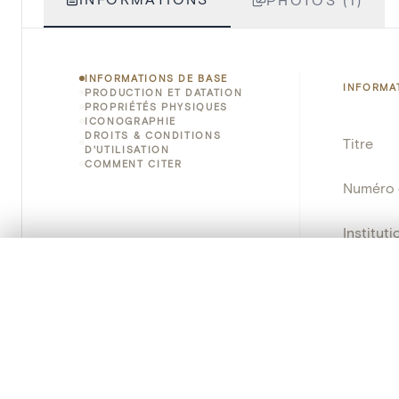
INFORMATIONS DE BASE
INFORMA
PRODUCTION ET DATATION
PROPRIÉTÉS PHYSIQUES
ICONOGRAPHIE
DROITS & CONDITIONS
Titre
D'UTILISATION
COMMENT CITER
Numéro 
Instituti
0/50 photos
SÉLECTION À COMPARER
Lieu
Alignez vos images pour les comparer côte à cô
Vous pouvez rouvrir cette sélection à tout moment via « 
Nom d'o
Votre sélection à comparer es
Persisten