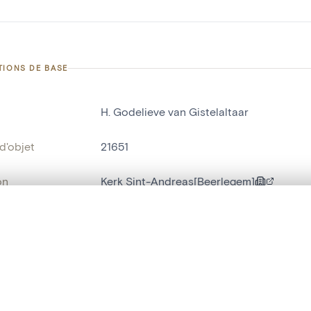
TIONS DE BASE
H. Godelieve van Gistelaltaar
d'objet
21651
on
Kerk Sint-Andreas[Beerlegem]
Beerlegem
te, en superposition ou avec un rideau coulissant — avec zoom et dép
Ma sélection » dans le menu.
bjet
autel latéral
,
autel à retable
t vide. Ajoutez des photos depuis les résultats de recherche ou les p
t identifier
hdl:20.500.14037/object.21651