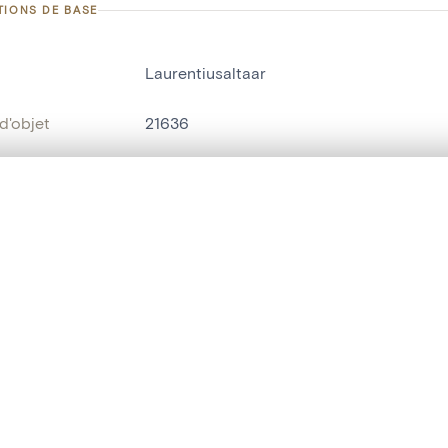
TIONS DE BASE
Laurentiusaltaar
d'objet
21636
on
Kerk Sint-Catharina[Mechelen]
Malines[localité]
te, en superposition ou avec un rideau coulissant — avec zoom et dép
Ma sélection » dans le menu.
bjet
autel latéral
,
autel à retable
t vide. Ajoutez des photos depuis les résultats de recherche ou les p
t identifier
hdl:20.500.14037/object.21636
ION ET DATATION