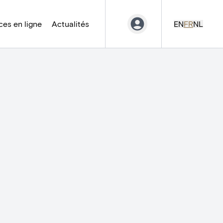
es en ligne
Actualités
EN
FR
NL