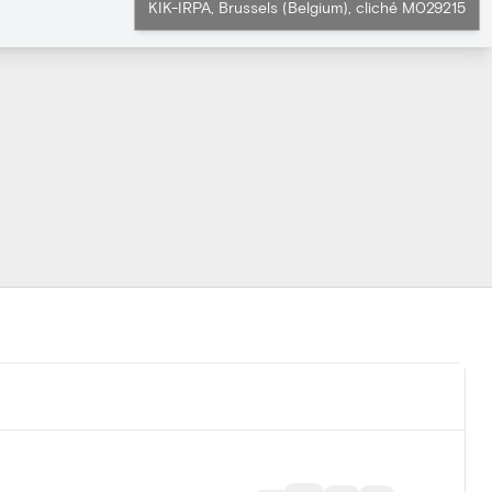
KIK-IRPA, Brussels (Belgium), cliché M029215