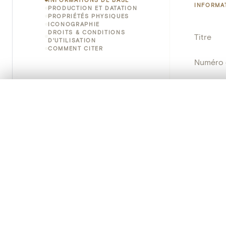
INFORMA
PRODUCTION ET DATATION
PROPRIÉTÉS PHYSIQUES
ICONOGRAPHIE
DROITS & CONDITIONS
Titre
D'UTILISATION
COMMENT CITER
Numéro 
Instituti
0/50 photos
SÉLECTION À COMPARER
Lieu
Alignez vos images pour les comparer côte à cô
Vous pouvez rouvrir cette sélection à tout moment via « 
Nom d'o
Votre sélection à comparer es
Persisten
Tout effacer
PRODUCT