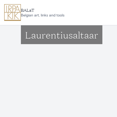
Aller au contenu principal
BALaT
Belgian art, links and tools
Laurentiusaltaar