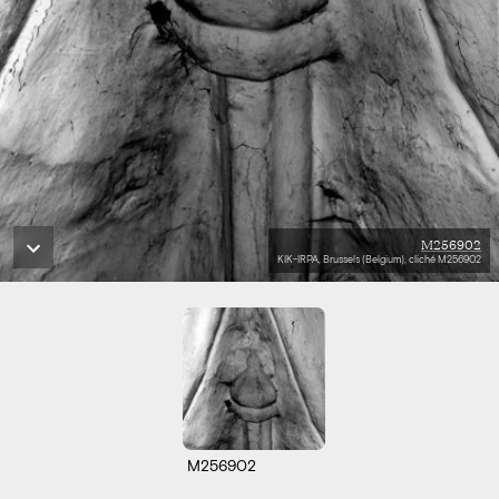
M256902
KIK-IRPA, Brussels (Belgium), cliché M256902
M256902