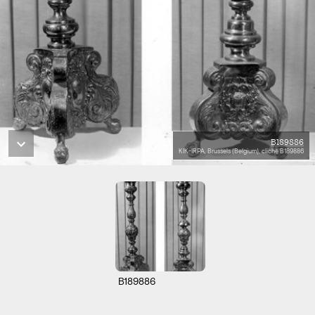
B189886
KIK-IRPA, Brussels (Belgium), cliché B189886
B189886