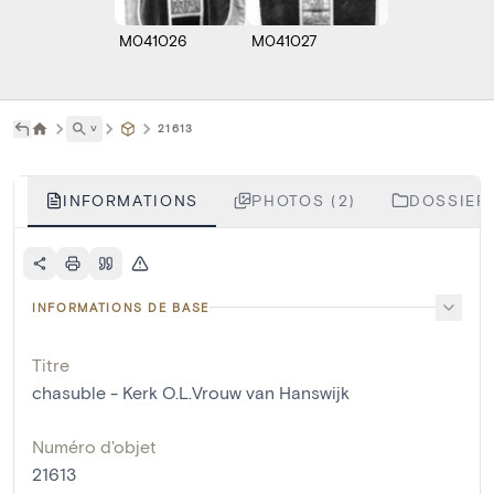
M041026
M041027
˅
21613
INFORMATIONS
PHOTOS (2)
DOSSIERS
INFORMATIONS DE BASE
Titre
chasuble - Kerk O.L.Vrouw van Hanswijk
Numéro d'objet
21613