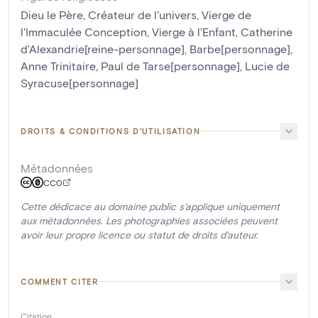
Dieu le Père, Créateur de l'univers
,
Vierge de
l'Immaculée Conception
,
Vierge à l'Enfant
,
Catherine
d'Alexandrie[reine-personnage]
,
Barbe[personnage]
,
Anne Trinitaire
,
Paul de Tarse[personnage]
,
Lucie de
Syracuse[personnage]
DROITS & CONDITIONS D'UTILISATION
Métadonnées
CC0
Cette dédicace au domaine public s'applique uniquement
aux métadonnées. Les photographies associées peuvent
avoir leur propre licence ou statut de droits d'auteur.
COMMENT CITER
Citation