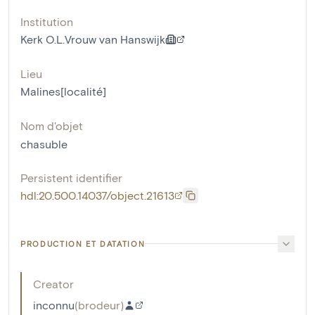
Institution
Kerk O.L.Vrouw van Hanswijk
Lieu
Malines[localité]
Nom d'objet
chasuble
Persistent identifier
hdl:20.500.14037/object.21613
PRODUCTION ET DATATION
Creator
inconnu
(
brodeur
)