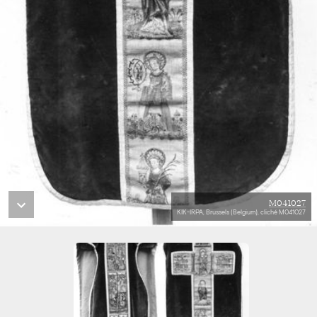
M041027
KIK-IRPA, Brussels (Belgium), cliché M041027