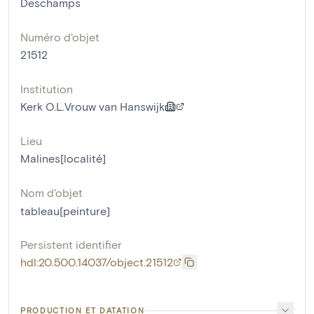
Deschamps
Numéro d'objet
21512
Institution
Kerk O.L.Vrouw van Hanswijk
Lieu
Malines[localité]
Nom d'objet
tableau[peinture]
Persistent identifier
hdl:20.500.14037/object.21512
PRODUCTION ET DATATION