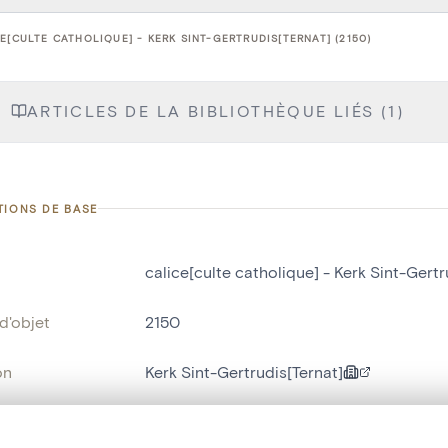
E[CULTE CATHOLIQUE] - KERK SINT-GERTRUDIS[TERNAT] (2150)
ARTICLES DE LA BIBLIOTHÈQUE LIÉS (1)
TIONS DE BASE
calice[culte catholique] - Kerk Sint-Gertr
d'objet
2150
on
Kerk Sint-Gertrudis[Ternat]
Ternat[deelgemeente]