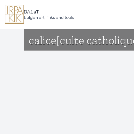
Aller au contenu principal
BALaT
Belgian art, links and tools
calice[culte catholiq