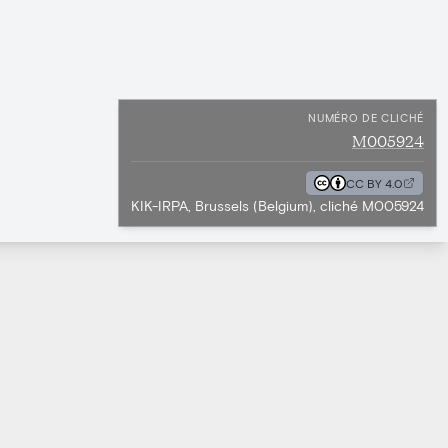
NUMÉRO DE CLICHÉ
M005924
CC BY 4.0
KIK-IRPA, Brussels (Belgium), cliché M005924