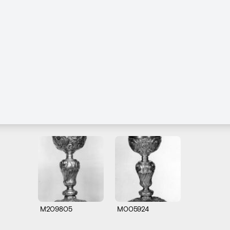
M209805
M005924