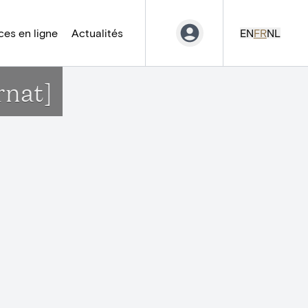
es en ligne
Actualités
EN
FR
NL
rnat]