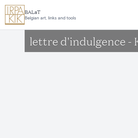
Aller au contenu principal
BALaT
Belgian art, links and tools
lettre d'indulgence -