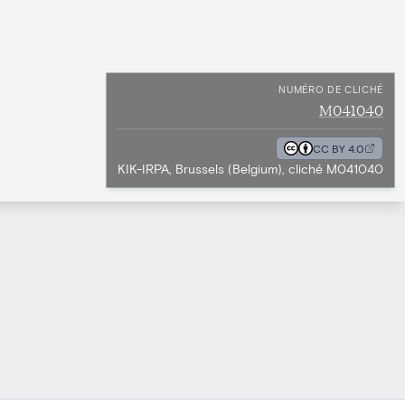
NUMÉRO DE CLICHÉ
M041040
CC BY 4.0
KIK-IRPA, Brussels (Belgium), cliché M041040