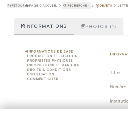
RETOUR
PAGE D'ACCUEIL
RECHERCHE
˅
OBJETS
LETTR
INFORMATIONS
PHOTOS (1)
INFORMATIONS DE BASE
INFORMA
PRODUCTION ET DATATION
PROPRIÉTÉS PHYSIQUES
INSCRIPTIONS ET MARQUES
DROITS & CONDITIONS
Titre
D'UTILISATION
COMMENT CITER
Numéro 
Instituti
Lieu
0/50 photos
SÉLECTION À COMPARER
Alignez vos images pour les comparer côte à cô