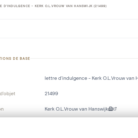
E D'INDULGENCE - KERK O.L.VROUW VAN HANSWIJK (21499)
TIONS DE BASE
lettre d'indulgence - Kerk O.L.Vrouw van 
d'objet
21499
on
Kerk O.L.Vrouw van Hanswijk
Malines[localité]
te, en superposition ou avec un rideau coulissant — avec zoom et dép