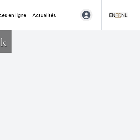
es en ligne
Actualités
EN
FR
NL
jk