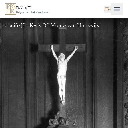
Aller au contenu principal
BALaT
FR
˅
Belgian art, links and tools
crucifix[f] - Kerk O.L.Vrouw van Hanswijk