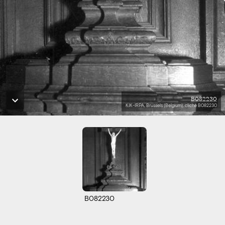
B082230
KIK-IRPA, Brussels (Belgium), cliché B082230
B082230