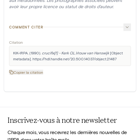
aux métadonnées. Les photographies associées peuvent
avoir leur propre licence ou statut de droits d'auteur.
COMMENT CITER
Citation
KIK-IRPA. (1990). 
crucifix[f] - Kerk O.L.Vrouw van Hanswijk
 [Object 
metadata]. https://hdl.handle.net/20.500.14037/object.21487
Copier la citation
Inscrivez-vous à notre newsletter
Chaque mois, vous recevrez les dernières nouvelles de
l'IRPA dans votre boîte mails.