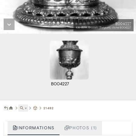
B004227
KIK-IRPA, Brussels (Belgium), cliché B004227
B004227
˅
21482
INFORMATIONS
PHOTOS (1)