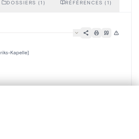
DOSSIERS (1)
RÉFÉRENCES (1)
lriks-Kapelle]
lacement synchronisés.
ages de détail pour commencer.