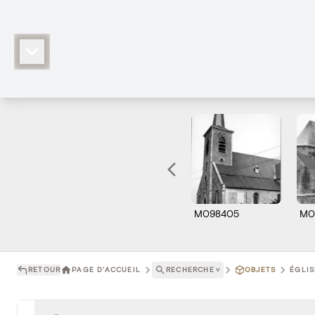
M098405
M0
RETOUR
PAGE D'ACCUEIL
RECHERCHE
˅
OBJETS
ÉGLIS