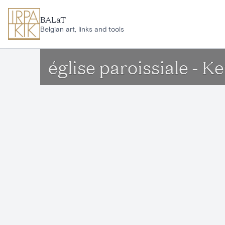
Aller au contenu principal
BALaT
Belgian art, links and tools
église paroissiale - K