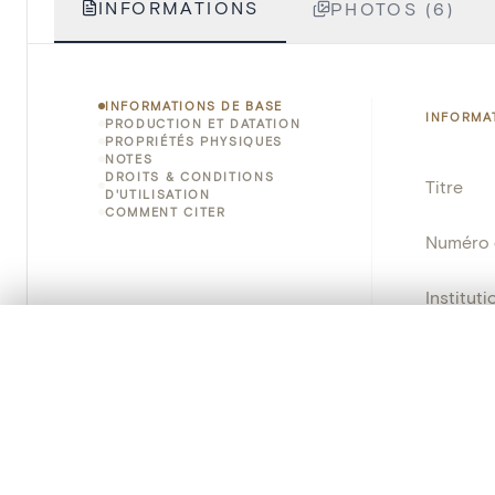
INFORMATIONS
PHOTOS (6)
INFORMATIONS DE BASE
INFORMA
PRODUCTION ET DATATION
PROPRIÉTÉS PHYSIQUES
NOTES
DROITS & CONDITIONS
Titre
D'UTILISATION
COMMENT CITER
Numéro 
Instituti
0/50 photos
SÉLECTION À COMPARER
Lieu
Alignez vos images pour les comparer côte à cô
Vous pouvez rouvrir cette sélection à tout moment via « 
Nom d'o
Persisten
Votre sélection à comparer es