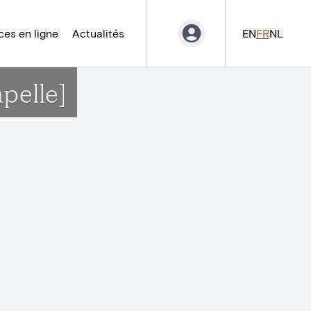
es en ligne
Actualités
EN
FR
NL
apelle]