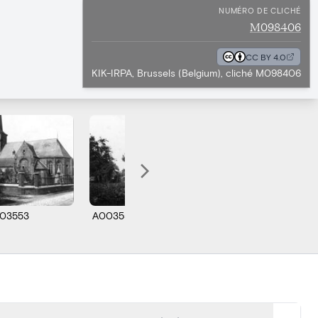
NUMÉRO DE CLICHÉ
M098406
CC BY 4.0
KIK-IRPA, Brussels (Belgium), cliché M098406
03553
A003554