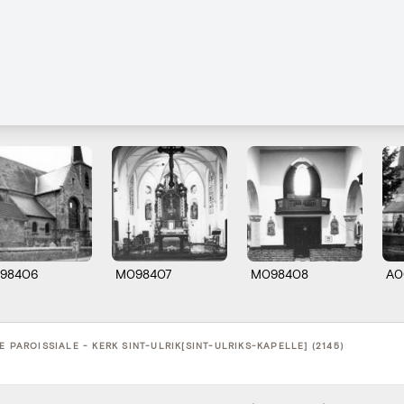
98406
M098407
M098408
A0
E PAROISSIALE - KERK SINT-ULRIK[SINT-ULRIKS-KAPELLE] (2145)