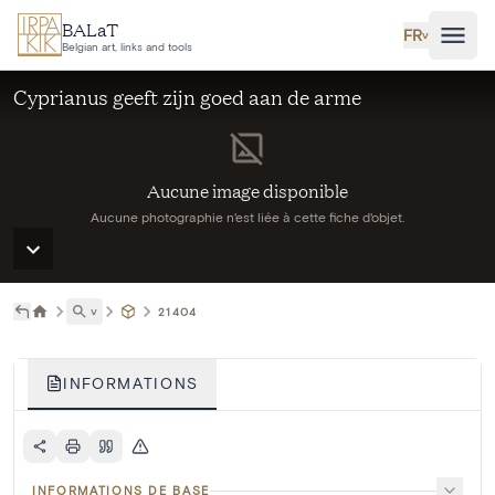
Aller au contenu principal
BALaT
FR
˅
Belgian art, links and tools
Cyprianus geeft zijn goed aan de arme
Aucune image disponible
Aucune photographie n'est liée à cette fiche d'objet.
˅
21404
INFORMATIONS
INFORMATIONS DE BASE