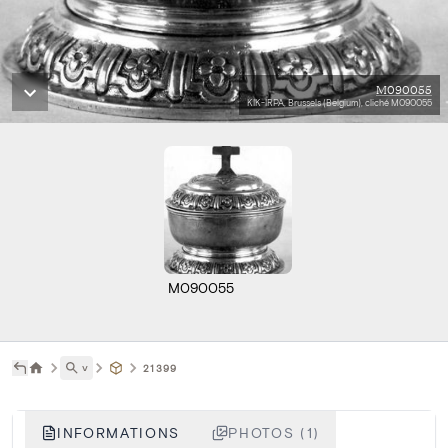
M090055
KIK-IRPA, Brussels (Belgium), cliché M090055
M090055
˅
21399
INFORMATIONS
PHOTOS (1)