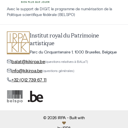
Avec le support de DIGIT, le programme de numérisation de la
Politique scientifique fédérale (BELSPO)
Institut royal du Patrimoine
artistique
Parc du Cinquantenaire 1, 1000 Bruxelles, Belgique
balat@kikirpa.be
(questions relatives à BALaT)
info@kikirpa.be
(questions générales)
+32 (0)2 739 67 11
©
2026
IRPA
- Built with
by
IRPA