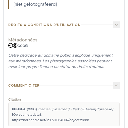
[niet gefotografeerd]
DROITS & CONDITIONS D'UTILISATION
Métadonnées
CC0
Cette dédicace au domaine public s'applique uniquement
aux métadonnées. Les photographies associées peuvent
avoir leur propre licence ou statut de droits d'auteur.
COMMENT CITER
Citation
KIK-IRPA. (1990). 
manteau[vêtement] - Kerk O.L.Vrouw[Rozebeke]
[Object metadata]. 
https://hdl.handle.net/20.500.14037/object.21355