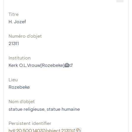
Titre
H. Jozef
Numéro d'objet
21311
Institution
Kerk O.L.Vrouw[Rozebeke]
Lieu
Rozebeke
Nom d'objet
statue religieuse
,
statue humaine
Persistent identifier
hdl:20.500.14037/object.21311