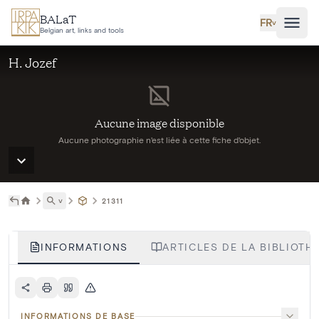
Aller au contenu principal
BALaT
FR
˅
Belgian art, links and tools
H. Jozef
Aucune image disponible
Aucune photographie n'est liée à cette fiche d'objet.
˅
21311
INFORMATIONS
ARTICLES DE LA BIBLIOTHÈ
INFORMATIONS DE BASE