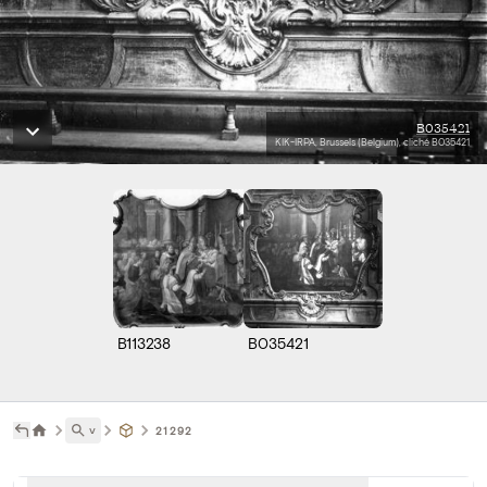
B035421
KIK-IRPA, Brussels (Belgium), cliché B035421
B113238
B035421
˅
21292