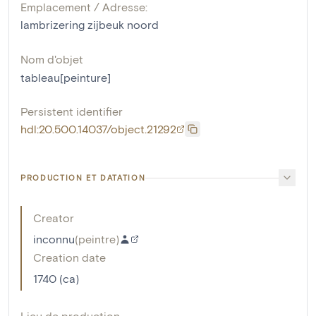
Emplacement / Adresse:
lambrizering zijbeuk noord
Nom d'objet
tableau[peinture]
Persistent identifier
hdl:20.500.14037/object.21292
PRODUCTION ET DATATION
Creator
inconnu
(
peintre
)
Creation date
1740 (ca)
Lieu de production