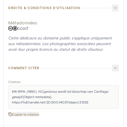
DROITS & CONDITIONS D'UTILISATION
Métadonnées
CC0
Cette dédicace au domaine public s'applique uniquement
aux métadonnées. Les photographies associées peuvent
avoir leur propre licence ou statut de droits d'auteur.
COMMENT CITER
Citation
KIK-IRPA. (1990). 
H.Cyprianus wordt tot bisschop van Carthago 
gewijd
 [Object metadata]. 
https://hdl.handle.net/20.500.14037/object.21292
Copier la citation