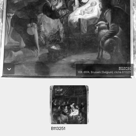
B113251
KIK-IRPA, Brussels (Belgium), cliché B113251
B113251