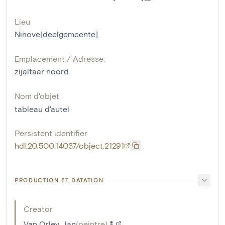
Lieu
Ninove[deelgemeente]
Emplacement / Adresse:
zijaltaar noord
Nom d'objet
tableau d'autel
Persistent identifier
hdl:20.500.14037/object.21291
PRODUCTION ET DATATION
Creator
Van Orley, Jan
(
peintre
)