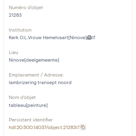
Numéro d'objet
21283
Institution
Kerk O.L.Vrouw Hemelvaart[Ninove]
Lieu
Ninove[deelgemeente]
Emplacement / Adresse:
lambrizering transept noord
Nom d'objet
tableau[peinture]
Persistent identifier
hdl:20.500.14037/object.21283