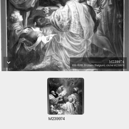
M239974
KIK-IRPA, Brussels (Belgium), cliché M239974
M239974