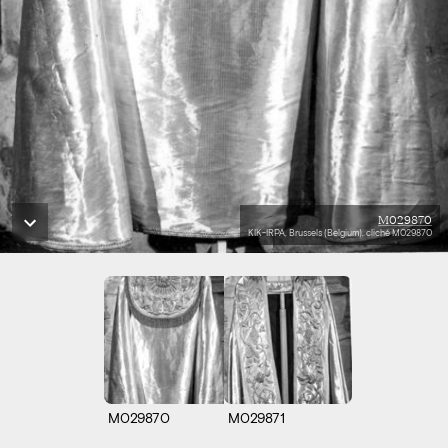
M029870
KIK-IRPA, Brussels (Belgium), cliché M029870
M029870
M029871