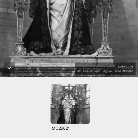
M029821
KIK-IRPA, Brussels (Belgium), cliché M029821
M029821