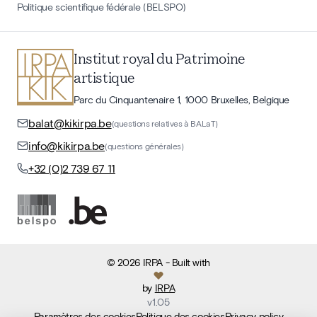
Politique scientifique fédérale (BELSPO)
Institut royal du Patrimoine
artistique
Parc du Cinquantenaire 1, 1000 Bruxelles, Belgique
balat@kikirpa.be
(questions relatives à BALaT)
info@kikirpa.be
(questions générales)
+32 (0)2 739 67 11
©
2026
IRPA
- Built with
by
IRPA
v
1.05
Paramètres des cookies
Politique des cookies
Privacy policy