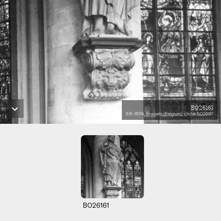
B026161
KIK-IRPA, Brussels (Belgium), cliché B026161
B026161