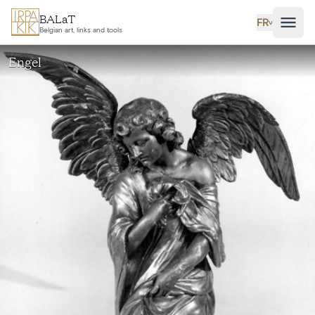
Aller au contenu principal
BALaT
FR
˅
Belgian art, links and tools
Engel