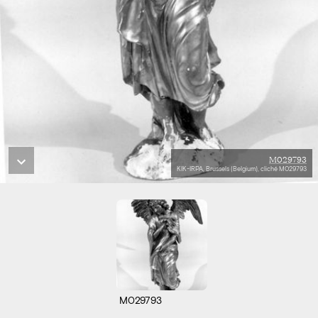
M029793
KIK-IRPA, Brussels (Belgium), cliché M029793
M029793