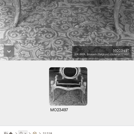
M023497
KIK-IRPA, Brussels (Belgium), cliché M023497
M023497
˅
21218