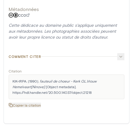
Métadonnées
CC0
Cette dédicace au domaine public s'applique uniquement
aux métadonnées. Les photographies associées peuvent
avoir leur propre licence ou statut de droits d'auteur.
COMMENT CITER
Citation
KIK-IRPA. (1990). 
fauteuil de choeur - Kerk O.L.Vrouw 
Hemelvaart[Ninove]
 [Object metadata]. 
https://hdl.handle.net/20.500.14037/object.21218
Copier la citation