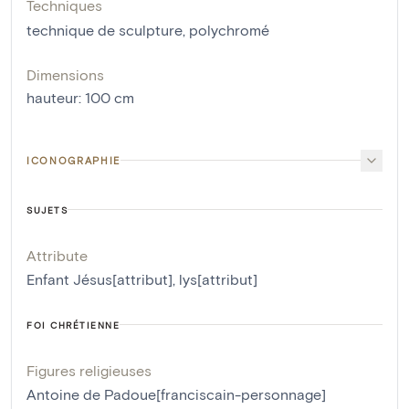
Techniques
technique de sculpture
,
polychromé
Dimensions
hauteur
:
100
cm
ICONOGRAPHIE
SUJETS
Attribute
Enfant Jésus[attribut]
,
lys[attribut]
FOI CHRÉTIENNE
Figures religieuses
Antoine de Padoue[franciscain-personnage]