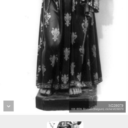
M239379
KIK-IRPA, Brussels (Belgium), cliché M239379