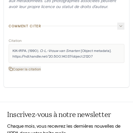
aux métadonnées. Les photographies associées peuvent
avoir leur propre licence ou statut de droits d'auteur.
COMMENT CITER
Citation
KIK-IRPA. (1990). 
O.-L.-Vrouw van Smarten
 [Object metadata]. 
https://hdl.handle.net/20.500.14037/object.21207
Copier la citation
Inscrivez-vous à notre newsletter
Chaque mois, vous recevrez les dernières nouvelles de
l'IRPA dans votre boîte mails.