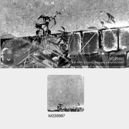
M239987
KIK-IRPA, Brussels (Belgium), cliché M239987
M239987