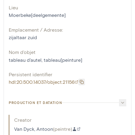
Lieu
Moerbeke[deelgemeente]
Emplacement / Adresse:
zijaltaar zuid
Nom d'objet
tableau d'autel
,
tableau[peinture]
Persistent identifier
hdl:20.500.14037/object.21156
PRODUCTION ET DATATION
Creator
Van Dyck, Antoon
(
peintre
)