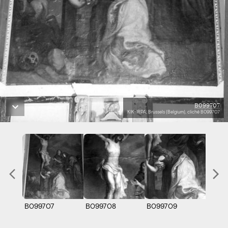
B099707
KIK-IRPA, Brussels (Belgium), cliché B099707
B099707
B099708
B099709
B099