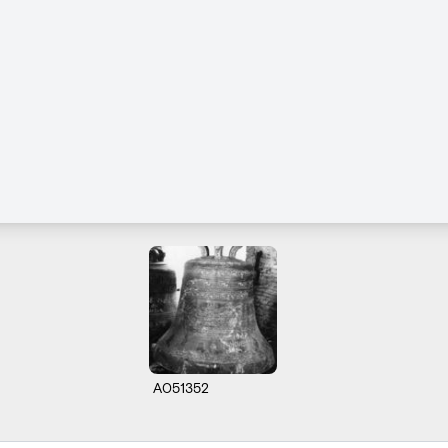
A051352