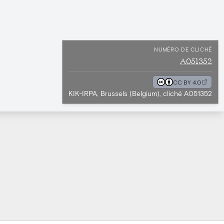
NUMÉRO DE CLICHÉ
A051352
CC BY 4.0
KIK-IRPA, Brussels (Belgium), cliché A051352