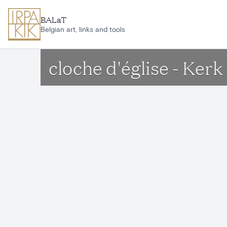
Aller au contenu principal
BALaT
Belgian art, links and tools
cloche d'église - Ke