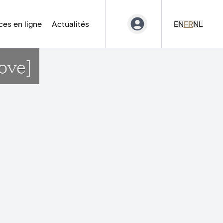
es en ligne
Actualités
EN
FR
NL
ove]