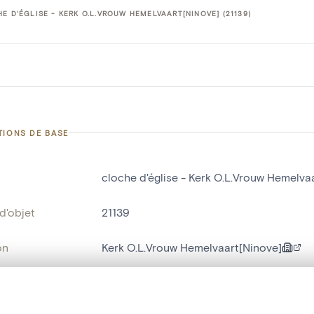
E D'ÉGLISE - KERK O.L.VROUW HEMELVAART[NINOVE] (21139)
TIONS DE BASE
cloche d'église - Kerk O.L.Vrouw Hemelva
d'objet
21139
on
Kerk O.L.Vrouw Hemelvaart[Ninove]
Ninove[deelgemeente]
te, en superposition ou avec un rideau coulissant — avec zoom et dép