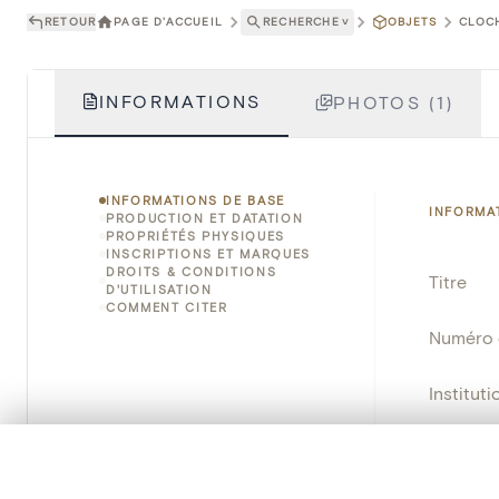
RETOUR
PAGE D'ACCUEIL
RECHERCHE
˅
OBJETS
CLOCH
INFORMATIONS
PHOTOS (1)
INFORMATIONS DE BASE
INFORMA
PRODUCTION ET DATATION
PROPRIÉTÉS PHYSIQUES
INSCRIPTIONS ET MARQUES
DROITS & CONDITIONS
Titre
D'UTILISATION
COMMENT CITER
Numéro 
Instituti
Lieu
0/50 photos
SÉLECTION À COMPARER
Alignez vos images pour les comparer côte à cô