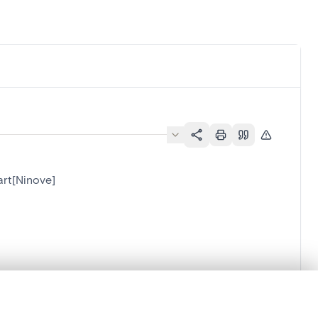
art[Ninove]
lacement synchronisés.