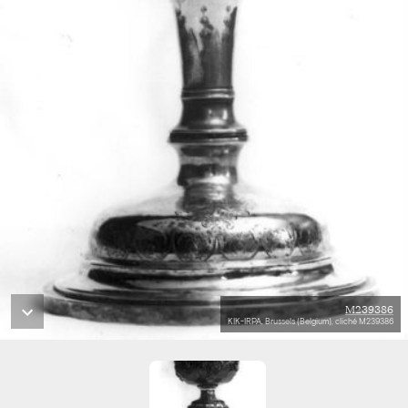
M239386
KIK-IRPA, Brussels (Belgium), cliché M239386