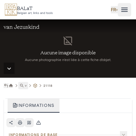
Aller au contenu principal
BALaT
FR
˅
Belgian art, links and tools
van Jezuskind
Aucune image disponible
Aucune photographie n'est liée à cette fiche d'objet.
˅
21118
INFORMATIONS
INFORMATIONS DE BASE