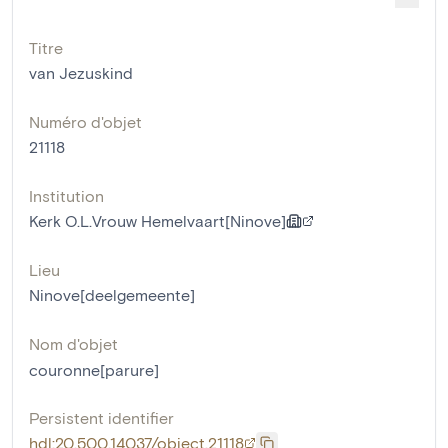
Titre
van Jezuskind
Numéro d'objet
21118
Institution
Kerk O.L.Vrouw Hemelvaart[Ninove]
Lieu
Ninove[deelgemeente]
Nom d'objet
couronne[parure]
Persistent identifier
hdl:20.500.14037/object.21118