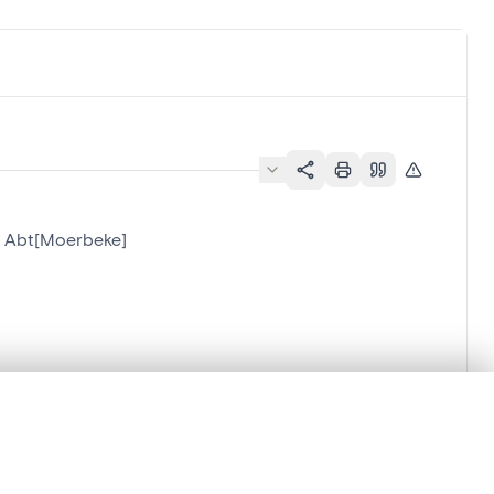
s Abt[Moerbeke]
lacement synchronisés.