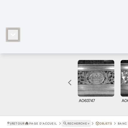
A063747
A0
RETOUR
PAGE D'ACCUEIL
RECHERCHE
˅
OBJETS
BANC 