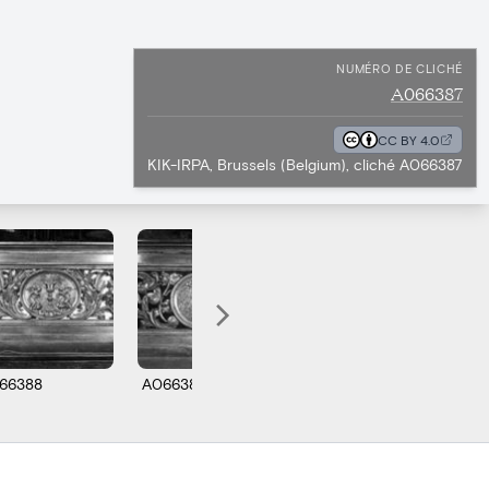
NUMÉRO DE CLICHÉ
A066387
CC BY 4.0
KIK-IRPA, Brussels (Belgium), cliché A066387
66388
A066389
A066390
A0