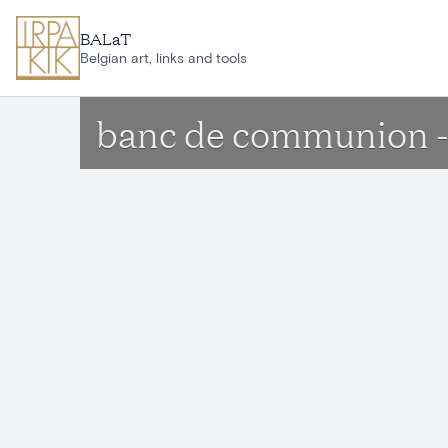
Aller au contenu principal
BALaT
Belgian art, links and tools
banc de communion -