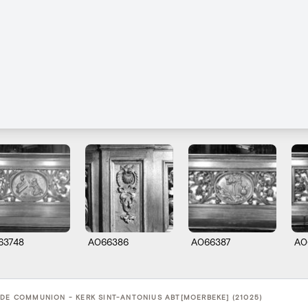
63748
A066386
A066387
A0
DE COMMUNION - KERK SINT-ANTONIUS ABT[MOERBEKE] (21025)