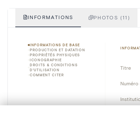
INFORMATIONS
PHOTOS (11)
INFORMATIONS DE BASE
INFORMA
PRODUCTION ET DATATION
PROPRIÉTÉS PHYSIQUES
ICONOGRAPHIE
DROITS & CONDITIONS
Titre
D'UTILISATION
COMMENT CITER
Numéro 
Instituti
Lieu
0/50 photos
SÉLECTION À COMPARER
Alignez vos images pour les comparer côte à cô
Nom d'o
Vous pouvez rouvrir cette sélection à tout moment via « 