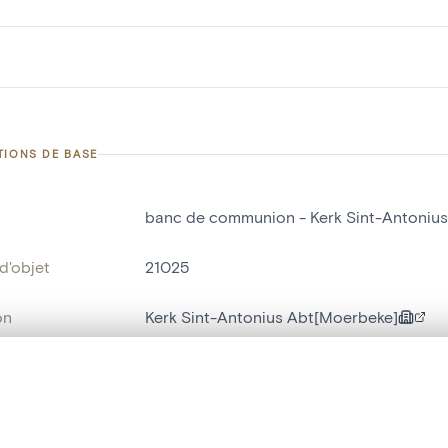
TIONS DE BASE
banc de communion - Kerk Sint-Antoniu
d'objet
21025
on
Kerk Sint-Antonius Abt[Moerbeke]
Moerbeke[deelgemeente]
te, en superposition ou avec un rideau coulissant — avec zoom et dép
bjet
banc de communion
Ma sélection » dans le menu.