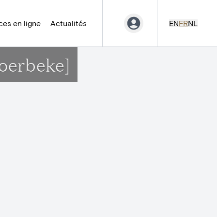
es en ligne
Actualités
EN
FR
NL
oerbeke]