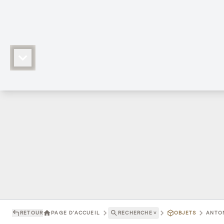
RETOUR
PAGE D'ACCUEIL
RECHERCHE
˅
OBJETS
ANTON