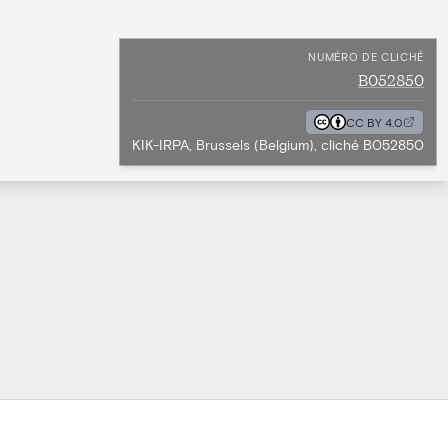
NUMÉRO DE CLICHÉ
B052850
CC BY 4.0
KIK-IRPA, Brussels (Belgium), cliché B052850