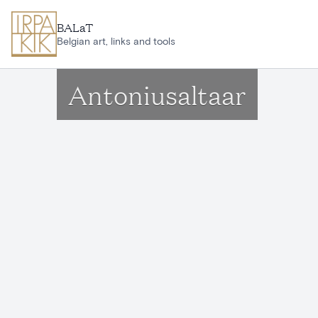
Aller au contenu principal
BALaT
Belgian art, links and tools
Antoniusaltaar