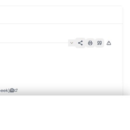
beek]
lacement synchronisés.