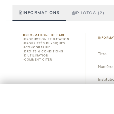
INFORMATIONS
PHOTOS (2)
INFORMATIONS DE BASE
INFORMA
PRODUCTION ET DATATION
PROPRIÉTÉS PHYSIQUES
ICONOGRAPHIE
DROITS & CONDITIONS
Titre
D'UTILISATION
COMMENT CITER
Numéro 
Instituti
Lieu
0/50 photos
SÉLECTION À COMPARER
Alignez vos images pour les comparer côte à cô
Emplace
Vous pouvez rouvrir cette sélection à tout moment via « 
Adresse