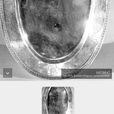
M029847
KIK-IRPA, Brussels (Belgium), cliché M029847