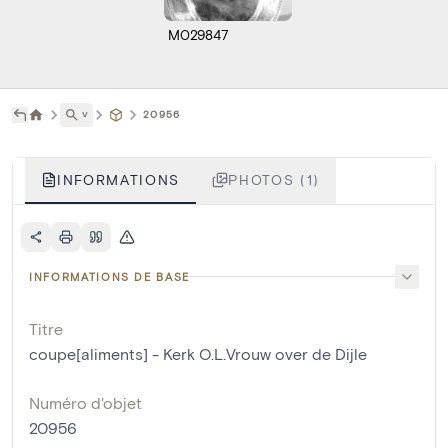
M029847
˅
20956
INFORMATIONS
PHOTOS (1)
INFORMATIONS DE BASE
Titre
coupe[aliments] - Kerk O.L.Vrouw over de Dijle
Numéro d'objet
20956