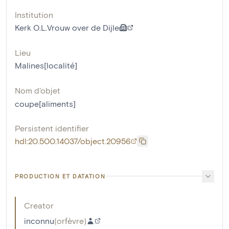
Institution
Kerk O.L.Vrouw over de Dijle
Lieu
Malines[localité]
Nom d'objet
coupe[aliments]
Persistent identifier
hdl:20.500.14037/object.20956
PRODUCTION ET DATATION
Creator
inconnu
(
orfèvre
)