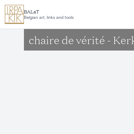
Aller au contenu principal
BALaT
Belgian art, links and tools
chaire de vérité - K