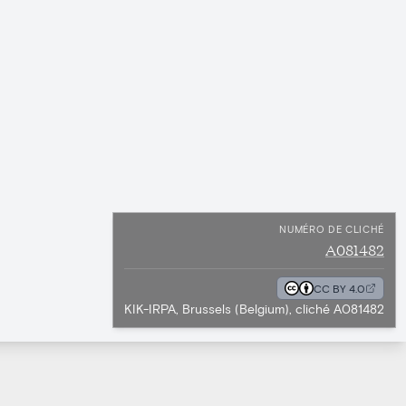
NUMÉRO DE CLICHÉ
A081482
CC BY 4.0
KIK-IRPA, Brussels (Belgium), cliché A081482