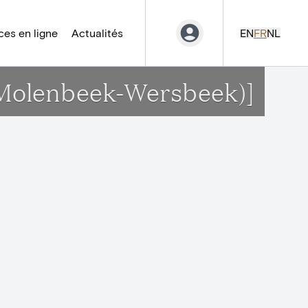
es en ligne
Actualités
EN
FR
NL
k(Molenbeek-Wersbeek)]