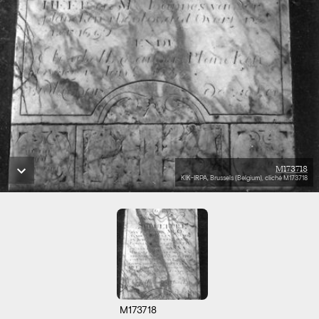
M173718
KIK-IRPA, Brussels (Belgium), cliché M173718
M173718