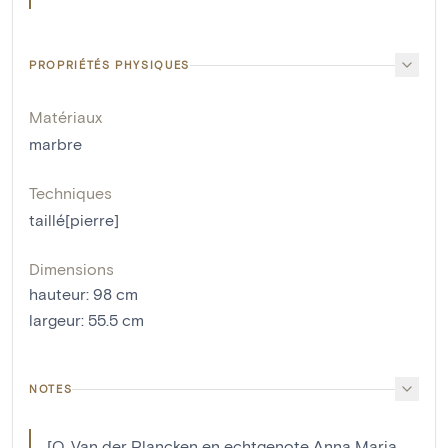
PROPRIÉTÉS PHYSIQUES
Matériaux
marbre
Techniques
taillé[pierre]
Dimensions
hauteur
:
98
cm
largeur
:
55.5
cm
NOTES
[O. Van der Plancken en echtgenote Anna Maria