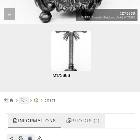
M173686
KIK-IRPA, Brussels (Belgium), cliché M173686
M173686
˅
20878
INFORMATIONS
PHOTOS (1)