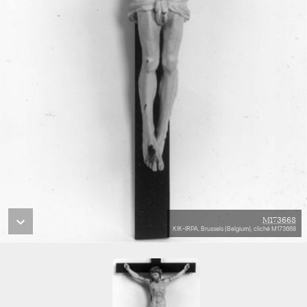
M173668
KIK-IRPA, Brussels (Belgium), cliché M173668