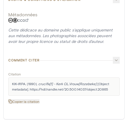
Métadonnées
CC0
Cette dédicace au domaine public s'applique uniquement
aux métadonnées. Les photographies associées peuvent
avoir leur propre licence ou statut de droits d'auteur.
COMMENT CITER
Citation
KIK-IRPA. (1990). 
crucifix[f] - Kerk O.L.Vrouw[Rozebeke]
 [Object 
metadata]. https://hdl.handle.net/20.500.14037/object.20865
Copier la citation